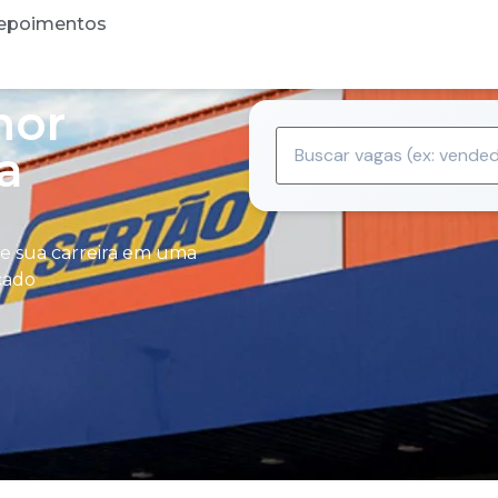
epoimentos
hor
a
ie sua carreira em uma
cado