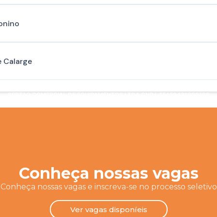
onino
e Calarge
SERTAO COMERCIAL DE EQUIPAMENTOS LTDA CNPJ :15459431000198
Conheça nossas vagas
Conheça nossas vagas e inscreva-se no processo seletivo
Ver vagas disponíeis