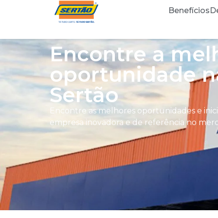
Benefícios
D
Encontre a mel
oportunidade n
Sertão
Encontre as melhores oportunidades e inic
empresa inovadora e de referência no mer