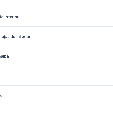
o Interior
ojas do Interior
naíba
ge